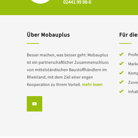
02441 99 98-0
Über Mobauplus
Für die
Profe
Besser machen, was besser geht: Mobauplus
ist ein partnerschaftlicher Zusammenschluss
Mark
von mittelständischen Baustoffhändlern im
Komp
Rheinland, mit dem Ziel einer engen
Zuver
Kooperation zu Ihrem Vorteil.
mehr lesen
Inha