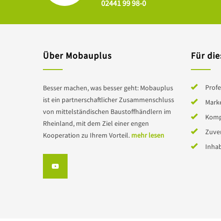
02441 99 98-0
Über Mobauplus
Für die
Profe
Besser machen, was besser geht: Mobauplus
ist ein partnerschaftlicher Zusammenschluss
Mark
von mittelständischen Baustoffhändlern im
Komp
Rheinland, mit dem Ziel einer engen
Zuver
Kooperation zu Ihrem Vorteil.
mehr lesen
Inha